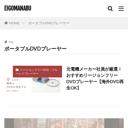
輸入盤 dvd 再生できない
非ネイティブ講師
EIGOMANABU
韓国DVD
韓国dvd 再生
韓国のdvd 日本で再生
韓国ドラマ
韓国語学習
音楽教育
高学年
HOME
ポータブルDVDプレーヤー
高学年英語
高校生
TAG
検索
ポータブルDVDプレーヤー
元電機メーカー社員が厳選！
リージョンフリーDVD・ブル
ーレイプレーヤー
おすすめリージョンフリー
DVDプレーヤー【海外DVD再
生OK】