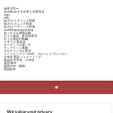
カテゴリー
Audibleおすすめ本と活用方法
eigo
ielts
IELTSライティング対策
IELTSリスニング対策
IELTSリーディング対策
multilingual parenting
あっちゃん成長記録
おうち英語・多言語育児
おうち英語行動編
イギリス 英会話
オーディブル使い方
ケンブリッジ英検
マルチリンガル育児
リージョンフリーDVD・ブルーレイプレーヤー
小学生 英語 シャドーイング
英会話 中学生・小学生
英語 留学
英語DVD・映画
英語絵本
We value your privacy