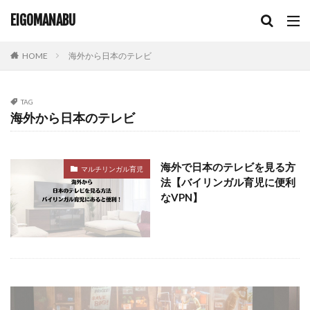
輸入盤 dvd 再生できない
非ネイティブ講師
EIGOMANABU
韓国DVD
韓国dvd 再生
韓国のdvd 日本で再生
韓国ドラマ
韓国語学習
音楽教育
高学年
HOME
海外から日本のテレビ
高学年英語
高校生
TAG
検索
海外から日本のテレビ
海外で日本のテレビを見る方
マルチリンガル育児
法【バイリンガル育児に便利
なVPN】