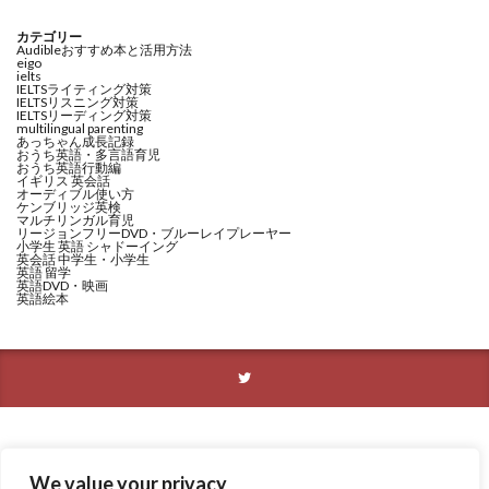
カテゴリー
Audibleおすすめ本と活用方法
eigo
ielts
IELTSライティング対策
IELTSリスニング対策
IELTSリーディング対策
multilingual parenting
あっちゃん成長記録
おうち英語・多言語育児
おうち英語行動編
イギリス 英会話
オーディブル使い方
ケンブリッジ英検
マルチリンガル育児
リージョンフリーDVD・ブルーレイプレーヤー
小学生 英語 シャドーイング
英会話 中学生・小学生
英語 留学
英語DVD・映画
英語絵本
We value your privacy