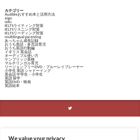
カテゴリー
Audibleおすすめ本と活用方法
eigo
ielts
IELTSライティング対策
IELTSリスニング対策
IELTSリーディング対策
multilingual parenting
あっちゃん成長記録
おうち英語・多言語育児
おうち英語行動編
イギリス 英会話
オーディブル使い方
ケンブリッジ英検
マルチリンガル育児
リージョンフリーDVD・ブルーレイプレーヤー
小学生 英語 シャドーイング
英会話 中学生・小学生
英語 留学
英語DVD・映画
英語絵本
We value your privacy