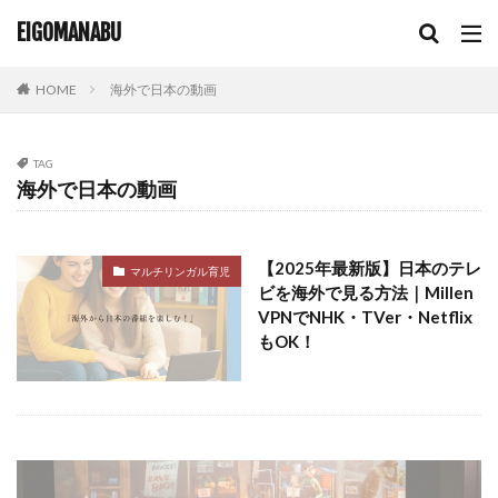
輸入盤 dvd 再生できない
非ネイティブ講師
EIGOMANABU
韓国DVD
韓国dvd 再生
韓国のdvd 日本で再生
韓国ドラマ
韓国語学習
音楽教育
高学年
HOME
海外で日本の動画
高学年英語
高校生
TAG
検索
海外で日本の動画
【2025年最新版】日本のテレ
マルチリンガル育児
ビを海外で見る方法｜Millen
VPNでNHK・TVer・Netflix
もOK！