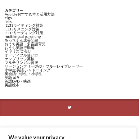
カテゴリー
Audibleおすすめ本と活用方法
eigo
ielts
IELTSライティング対策
IELTSリスニング対策
IELTSリーディング対策
multilingual parenting
あっちゃん成長記録
おうち英語・多言語育児
おうち英語行動編
イギリス 英会話
オーディブル使い方
ケンブリッジ英検
マルチリンガル育児
リージョンフリーDVD・ブルーレイプレーヤー
小学生 英語 シャドーイング
英会話 中学生・小学生
英語 留学
英語DVD・映画
英語絵本
We value your privacy