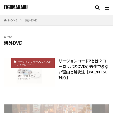
輸入盤 dvd 再生できない
非ネイティブ講師
EIGOMANABU
韓国DVD
韓国dvd 再生
韓国のdvd 日本で再生
韓国ドラマ
韓国語学習
音楽教育
高学年
HOME
海外DVD
高学年英語
高校生
TAG
検索
海外DVD
リージョンコード2とは？ヨ
リージョンフリーDVD・ブル
ーレイプレーヤー
ーロッパのDVDが再生できな
い理由と解決法【PAL/NTSC
対応】