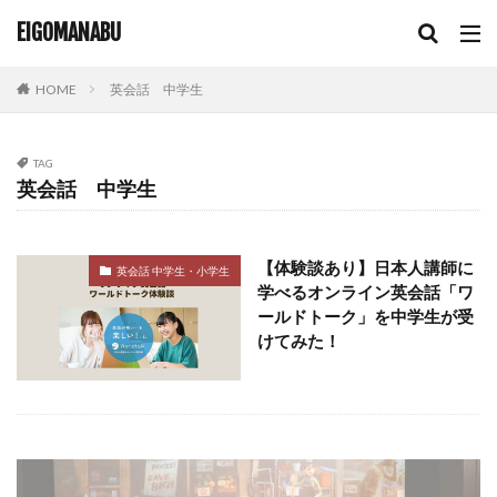
輸入盤 dvd 再生できない
非ネイティブ講師
EIGOMANABU
韓国DVD
韓国dvd 再生
韓国のdvd 日本で再生
韓国ドラマ
韓国語学習
音楽教育
高学年
HOME
英会話 中学生
高学年英語
高校生
TAG
検索
英会話 中学生
【体験談あり】日本人講師に
英会話 中学生・小学生
学べるオンライン英会話「ワ
ールドトーク」を中学生が受
けてみた！