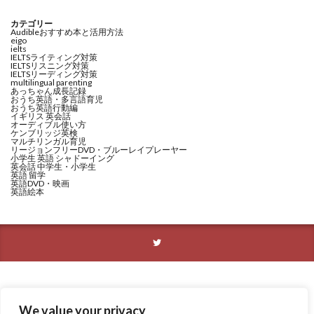
カテゴリー
Audibleおすすめ本と活用方法
eigo
ielts
IELTSライティング対策
IELTSリスニング対策
IELTSリーディング対策
multilingual parenting
あっちゃん成長記録
おうち英語・多言語育児
おうち英語行動編
イギリス 英会話
オーディブル使い方
ケンブリッジ英検
マルチリンガル育児
リージョンフリーDVD・ブルーレイプレーヤー
小学生 英語 シャドーイング
英会話 中学生・小学生
英語 留学
英語DVD・映画
英語絵本
We value your privacy