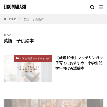
輸入盤 dvd 再生できない
非ネイティブ講師
EIGOMANABU
韓国DVD
韓国dvd 再生
韓国のdvd 日本で再生
韓国ドラマ
韓国語学習
音楽教育
高学年
HOME
英語 子供絵本
高学年英語
高校生
TAG
検索
英語 子供絵本
【厳選10冊】マルチリンガル
小学生 英語 シャドーイング
子育てにおすすめ！小学生低
学年向け英語絵本