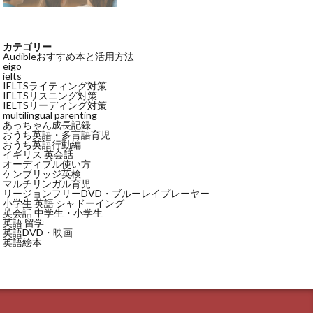
カテゴリー
Audibleおすすめ本と活用方法
eigo
ielts
IELTSライティング対策
IELTSリスニング対策
IELTSリーディング対策
multilingual parenting
あっちゃん成長記録
おうち英語・多言語育児
おうち英語行動編
イギリス 英会話
オーディブル使い方
ケンブリッジ英検
マルチリンガル育児
リージョンフリーDVD・ブルーレイプレーヤー
小学生 英語 シャドーイング
英会話 中学生・小学生
英語 留学
英語DVD・映画
英語絵本