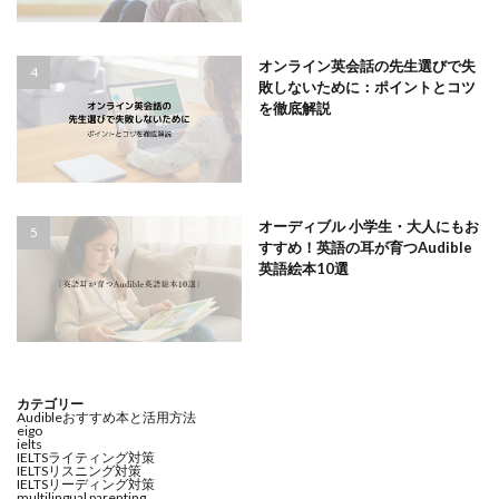
オンライン英会話の先生選びで失
敗しないために：ポイントとコツ
を徹底解説
オーディブル 小学生・大人にもお
すすめ！英語の耳が育つAudible
英語絵本10選
カテゴリー
Audibleおすすめ本と活用方法
eigo
ielts
IELTSライティング対策
IELTSリスニング対策
IELTSリーディング対策
multilingual parenting