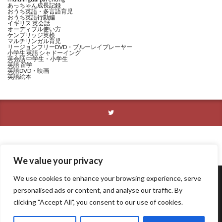
あっちゃん成長記録
おうち英語・多言語育児
おうち英語行動編
イギリス 英会話
オーディブル使い方
ケンブリッジ英検
マルチリンガル育児
リージョンフリーDVD・ブルーレイプレーヤー
小学生 英語 シャドーイング
英会話 中学生・小学生
英語 留学
英語DVD・映画
英語絵本
We value your privacy
We use cookies to enhance your browsing experience, serve
personalised ads or content, and analyse our traffic. By
プライバシーポリシー
私たち家族について
お問い合わせ
clicking "Accept All", you consent to our use of cookies.
site map