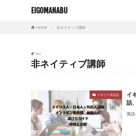
EIGOMANABU
HOME
非ネイティブ講師
TAG
非ネイティブ講師
イ
イギリス 英会話
話
英語