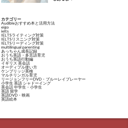
カテゴリー
Audibleおすすめ本と活用方法
eigo
ielts
IELTSライティング対策
IELTSリスニング対策
IELTSリーディング対策
multilingual parenting
あっちゃん成長記録
おうち英語・多言語育児
おうち英語行動編
イギリス 英会話
オーディブル使い方
ケンブリッジ英検
マルチリンガル育児
リージョンフリーDVD・ブルーレイプレーヤー
小学生 英語 シャドーイング
英会話 中学生・小学生
英語 留学
英語DVD・映画
英語絵本