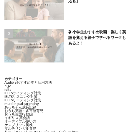
応も】
🎬 小学生おすすめ映画・楽しく英
語を覚える親子で学べるワークも
あるよ！
カテゴリー
Audibleおすすめ本と活用方法
eigo
ielts
IELTSライティング対策
IELTSリスニング対策
IELTSリーディング対策
multilingual parenting
あっちゃん成長記録
おうち英語・多言語育児
おうち英語行動編
イギリス 英会話
オーディブル使い方
ケンブリッジ英検
マルチリンガル育児
リージョンフリーDVD・ブルーレイプレーヤー