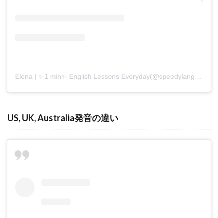
Elena | ✨1 min✨ English Lessons Everyday(@speedylanguages)がシェアした投稿
US, UK, Australia発音の違い