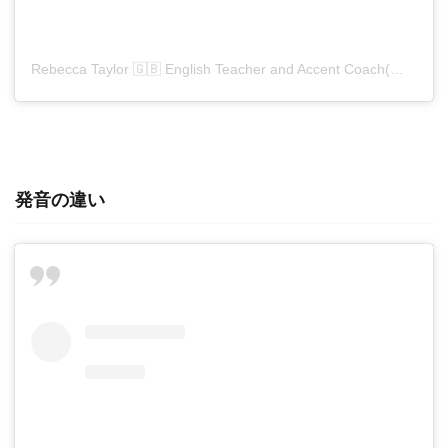
Rebecca Taylor 🇬🇧 English Teacher and Accent Coach(@rebeccas_english_hub)がシェアした投稿
発音の違い