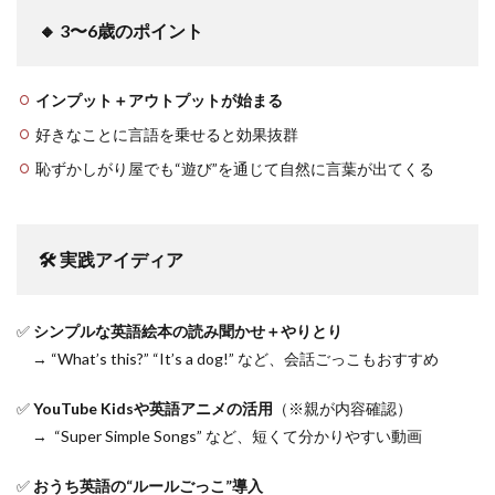
🔸 3〜6歳のポイント
インプット＋アウトプットが始まる
好きなことに言語を乗せると効果抜群
恥ずかしがり屋でも“遊び”を通じて自然に言葉が出てくる
🛠 実践アイディア
✅
シンプルな英語絵本の読み聞かせ＋やりとり
→ “What’s this?” “It’s a dog!” など、会話ごっこもおすすめ
✅
YouTube Kidsや英語アニメの活用
（※親が内容確認）
→ “Super Simple Songs” など、短くて分かりやすい動画
✅
おうち英語の“ルールごっこ”導入