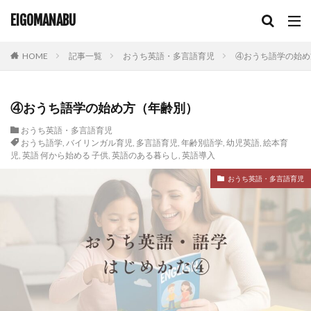
EIGOMANABU
HOME
記事一覧
おうち英語・多言語育児
④おうち語学の始め
④おうち語学の始め方（年齢別）
おうち英語・多言語育児
おうち語学
,
バイリンガル育児
,
多言語育児
,
年齢別語学
,
幼児英語
,
絵本育
児
,
英語 何から始める 子供
,
英語のある暮らし
,
英語導入
おうち英語・多言語育児