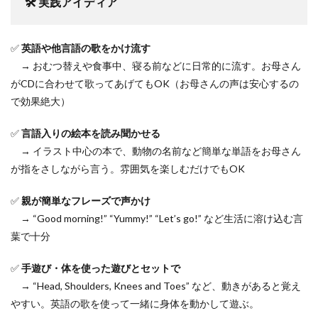
🛠 実践アイディア
✅
英語や他言語の歌をかけ流す
→ おむつ替えや食事中、寝る前などに日常的に流す。お母さん
がCDに合わせて歌ってあげてもOK（お母さんの声は安心するの
で効果絶大）
✅
言語入りの絵本を読み聞かせる
→ イラスト中心の本で、動物の名前など簡単な単語をお母さん
が指をさしながら言う。雰囲気を楽しむだけでもOK
✅
親が簡単なフレーズで声かけ
→ “Good morning!” “Yummy!” “Let’s go!” など生活に溶け込む言
葉で十分
✅
手遊び・体を使った遊びとセットで
→ “Head, Shoulders, Knees and Toes” など、動きがあると覚え
やすい。英語の歌を使って一緒に身体を動かして遊ぶ。