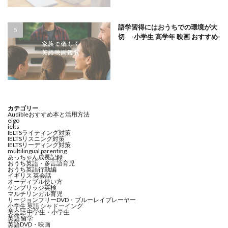
語学習得にはおうちでの環境が大
切 -小学生 高学年 映画 おすすめ-
カテゴリー
Audibleおすすめ本と活用方法
eigo
ielts
IELTSライティング対策
IELTSリスニング対策
IELTSリーディング対策
multilingual parenting
あっちゃん成長記録
おうち英語・多言語育児
おうち英語行動編
イギリス 英会話
オーディブル使い方
ケンブリッジ英検
マルチリンガル育児
リージョンフリーDVD・ブルーレイプレーヤー
小学生 英語 シャドーイング
英会話 中学生・小学生
英語 留学
英語DVD・映画