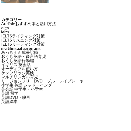
カテゴリー
Audibleおすすめ本と活用方法
eigo
ielts
IELTSライティング対策
IELTSリスニング対策
IELTSリーディング対策
multilingual parenting
あっちゃん成長記録
おうち英語・多言語育児
おうち英語行動編
イギリス 英会話
オーディブル使い方
ケンブリッジ英検
マルチリンガル育児
リージョンフリーDVD・ブルーレイプレーヤー
小学生 英語 シャドーイング
英会話 中学生・小学生
英語 留学
英語DVD・映画
英語絵本